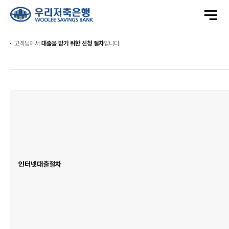
전
체
메
뉴
열
기
고객님께서
대출을 받기 위한 신청 절차
입니다.
인
인
터
터
넷
넷
을
을
통
통
한
한
대
대
출
출
신
신
청
청
표
이
며
인
인터넷대출절차
터
넷
대
출
절
차
항
목
이
있
습
니
다.