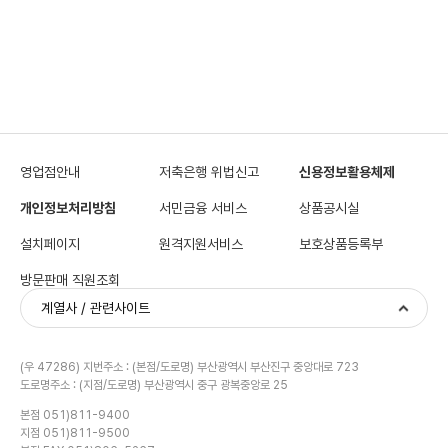
영업점안내
저축은행 위법신고
신용정보활용체제
개인정보처리방침
서민금융 서비스
상품공시실
설치페이지
원격지원서비스
보호상품등록부
방문판매 직원조회
계열사 / 관련사이트
(우 47286) 지번주소 : (본점/도로명) 부산광역시 부산진구 중앙대로 723
도로명주소 : (지점/도로명) 부산광역시 중구 광복중앙로 25
본점 051)811-9400
지점 051)811-9500